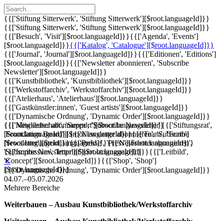
{{['Stiftung Sitterwerk', 'Stiftung Sitterwerk'][$root.languageId]}}
{{['Stiftung Sitterwerk', 'Stiftung Sitterwerk'][$root.languageId]}}
{{['Besuch', 'Visit'][$root.languageId]}}
{{['Agenda', 'Events']
[$root.languageId]}}
{{['Katalog', 'Catalogue'][$root.languageId]}}
{{['Journal', 'Journal'][$root.languageId]}}
{{['Editionen', 'Editions']
[$root.languageId]}}
{{['Newsletter abonnieren', 'Subscribe
Newsletter'][$root.languageId]}}
{{['Kunstbibliothek', 'Kunstbibliothek'][$root.languageId]}}
{{['Werkstoffarchiv', 'Werkstoffarchiv'][$root.languageId]}}
{{['Atelierhaus', 'Atelierhaus'][$root.languageId]}}
{{['Gastkünstler:innen', 'Guest artists'][$root.languageId]}}
{{['Dynamische Ordnung', 'Dynamic Order'][$root.languageId]}}
{{['Mitgliedschaft', 'Support'][$root.languageId]}}
{{['Newsletter abonnieren', 'Subscribe Newsletter']
{{['Stiftungsrat',
'Foundation Board'][$root.languageId]}}
[$root.languageId]}}
{{['Newsletter abonnieren', 'Subscribe
{{['Team', 'Team']
[$root.languageId]}}
Newsletter'][$root.languageId]}}
{{['Presse', 'Press'][$root.languageId]}}
{{['Newsletter abonnieren',
{{['Impressum', 'Imprint'][$root.languageId]}}
'Subscribe Newsletter'][$root.languageId]}}
{{['Leitbild',
'Concept'][$root.languageId]}}
{{['Shop', 'Shop']
✕
[$root.languageId]}}
{{['Dynamische Ordnung', 'Dynamic Order'][$root.languageId]}}
04.07.–05.07.2026
Mehrere Bereiche
Weiterbauen – Ausbau Kunstbibliothek/Werkstoffarchiv