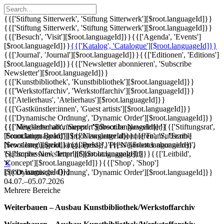
{{['Stiftung Sitterwerk', 'Stiftung Sitterwerk'][$root.languageId]}}
{{['Stiftung Sitterwerk', 'Stiftung Sitterwerk'][$root.languageId]}}
{{['Besuch', 'Visit'][$root.languageId]}}
{{['Agenda', 'Events']
[$root.languageId]}}
{{['Katalog', 'Catalogue'][$root.languageId]}}
{{['Journal', 'Journal'][$root.languageId]}}
{{['Editionen', 'Editions']
[$root.languageId]}}
{{['Newsletter abonnieren', 'Subscribe
Newsletter'][$root.languageId]}}
{{['Kunstbibliothek', 'Kunstbibliothek'][$root.languageId]}}
{{['Werkstoffarchiv', 'Werkstoffarchiv'][$root.languageId]}}
{{['Atelierhaus', 'Atelierhaus'][$root.languageId]}}
{{['Gastkünstler:innen', 'Guest artists'][$root.languageId]}}
{{['Dynamische Ordnung', 'Dynamic Order'][$root.languageId]}}
{{['Mitgliedschaft', 'Support'][$root.languageId]}}
{{['Newsletter abonnieren', 'Subscribe Newsletter']
{{['Stiftungsrat',
'Foundation Board'][$root.languageId]}}
[$root.languageId]}}
{{['Newsletter abonnieren', 'Subscribe
{{['Team', 'Team']
[$root.languageId]}}
Newsletter'][$root.languageId]}}
{{['Presse', 'Press'][$root.languageId]}}
{{['Newsletter abonnieren',
{{['Impressum', 'Imprint'][$root.languageId]}}
'Subscribe Newsletter'][$root.languageId]}}
{{['Leitbild',
'Concept'][$root.languageId]}}
{{['Shop', 'Shop']
✕
[$root.languageId]}}
{{['Dynamische Ordnung', 'Dynamic Order'][$root.languageId]}}
04.07.–05.07.2026
Mehrere Bereiche
Weiterbauen – Ausbau Kunstbibliothek/Werkstoffarchiv