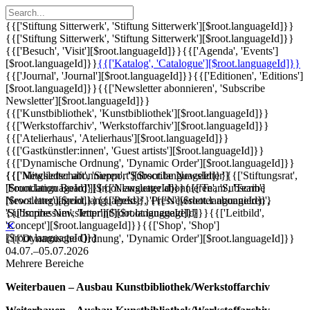
{{['Stiftung Sitterwerk', 'Stiftung Sitterwerk'][$root.languageId]}}
{{['Stiftung Sitterwerk', 'Stiftung Sitterwerk'][$root.languageId]}}
{{['Besuch', 'Visit'][$root.languageId]}}
{{['Agenda', 'Events']
[$root.languageId]}}
{{['Katalog', 'Catalogue'][$root.languageId]}}
{{['Journal', 'Journal'][$root.languageId]}}
{{['Editionen', 'Editions']
[$root.languageId]}}
{{['Newsletter abonnieren', 'Subscribe
Newsletter'][$root.languageId]}}
{{['Kunstbibliothek', 'Kunstbibliothek'][$root.languageId]}}
{{['Werkstoffarchiv', 'Werkstoffarchiv'][$root.languageId]}}
{{['Atelierhaus', 'Atelierhaus'][$root.languageId]}}
{{['Gastkünstler:innen', 'Guest artists'][$root.languageId]}}
{{['Dynamische Ordnung', 'Dynamic Order'][$root.languageId]}}
{{['Mitgliedschaft', 'Support'][$root.languageId]}}
{{['Newsletter abonnieren', 'Subscribe Newsletter']
{{['Stiftungsrat',
'Foundation Board'][$root.languageId]}}
[$root.languageId]}}
{{['Newsletter abonnieren', 'Subscribe
{{['Team', 'Team']
[$root.languageId]}}
Newsletter'][$root.languageId]}}
{{['Presse', 'Press'][$root.languageId]}}
{{['Newsletter abonnieren',
{{['Impressum', 'Imprint'][$root.languageId]}}
'Subscribe Newsletter'][$root.languageId]}}
{{['Leitbild',
'Concept'][$root.languageId]}}
{{['Shop', 'Shop']
✕
[$root.languageId]}}
{{['Dynamische Ordnung', 'Dynamic Order'][$root.languageId]}}
04.07.–05.07.2026
Mehrere Bereiche
Weiterbauen – Ausbau Kunstbibliothek/Werkstoffarchiv