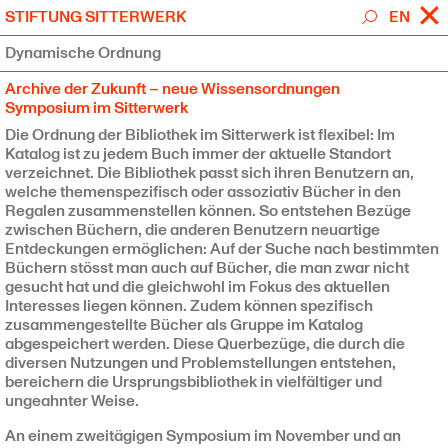
✕
STIFTUNG SITTERWERK
EN
Stiftung Sitterwerk
Dynamische Ordnung
Besuch
Agenda
Archive der Zukunft – neue Wissensordnungen
Katalog
Symposium im Sitterwerk
Journal
Die Ordnung der Bibliothek im Sitterwerk ist flexibel: Im
Editionen
Katalog ist zu jedem Buch immer der aktuelle Standort
Newsletter abonnieren
verzeichnet. Die Bibliothek passt sich ihren Benutzern an,
welche themenspezifisch oder assoziativ Bücher in den
Regalen zusammenstellen können. So entstehen Bezüge
zwischen Büchern, die anderen Benutzern neuartige
Entdeckungen ermöglichen: Auf der Suche nach bestimmten
Büchern stösst man auch auf Bücher, die man zwar nicht
gesucht hat und die gleichwohl im Fokus des aktuellen
Interesses liegen können. Zudem können spezifisch
zusammengestellte Bücher als Gruppe im Katalog
Gastkünstler:innen
abgespeichert werden. Diese Querbezüge, die durch die
diversen Nutzungen und Problemstellungen entstehen,
bereichern die Ursprungsbibliothek in vielfältiger und
ungeahnter Weise.
An einem zweitägigen Symposium im November und an