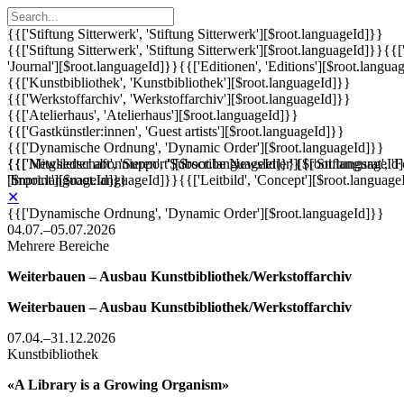
{{['Stiftung Sitterwerk', 'Stiftung Sitterwerk'][$root.languageId]}}
{{['Stiftung Sitterwerk', 'Stiftung Sitterwerk'][$root.languageId]}}
{{[
'Journal'][$root.languageId]}}
{{['Editionen', 'Editions'][$root.langua
{{['Kunstbibliothek', 'Kunstbibliothek'][$root.languageId]}}
{{['Werkstoffarchiv', 'Werkstoffarchiv'][$root.languageId]}}
{{['Atelierhaus', 'Atelierhaus'][$root.languageId]}}
{{['Gastkünstler:innen', 'Guest artists'][$root.languageId]}}
{{['Dynamische Ordnung', 'Dynamic Order'][$root.languageId]}}
{{['Mitgliedschaft', 'Support'][$root.languageId]}}
{{['Newsletter abonnieren', 'Subscribe Newsletter'][$root.languageId
{{['Stiftungsrat', 
'Imprint'][$root.languageId]}}
[$root.languageId]}}
{{['Leitbild', 'Concept'][$root.language
✕
{{['Dynamische Ordnung', 'Dynamic Order'][$root.languageId]}}
04.07.–05.07.2026
Mehrere Bereiche
Weiterbauen – Ausbau Kunstbibliothek/Werkstoffarchiv
Weiterbauen – Ausbau Kunstbibliothek/Werkstoffarchiv
07.04.–31.12.2026
Kunstbibliothek
«A Library is a Growing Organism»