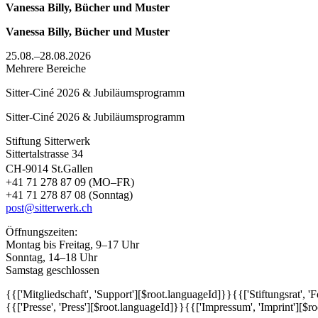
Vanessa Billy, Bücher und Muster
Vanessa Billy, Bücher und Muster
25.08.–28.08.2026
Mehrere Bereiche
Sitter-Ciné 2026 & Jubiläumsprogramm
Sitter-Ciné 2026 & Jubiläumsprogramm
Stiftung Sitterwerk
Sittertalstrasse 34
CH-9014 St.Gallen
+41 71 278 87 09 (MO–FR)
+41 71 278 87 08 (Sonntag)
post@sitterwerk.ch
Öffnungszeiten:
Montag bis Freitag, 9–17 Uhr
Sonntag, 14–18 Uhr
Samstag geschlossen
{{['Mitgliedschaft', 'Support'][$root.languageId]}}
{{['Stiftungsrat', 
{{['Presse', 'Press'][$root.languageId]}}
{{['Impressum', 'Imprint'][$r