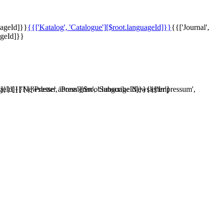
uageId]}}
{{['Katalog', 'Catalogue'][$root.languageId]}}
{{['Journal',
ageId]}}
d]}}
ageId]}}
{{['Newsletter abonnieren', 'Subscribe Newsletter']
{{['Presse', 'Press'][$root.languageId]}}
{{['Impressum',