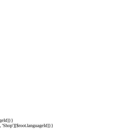
ageId]}}
, 'Shop'][$root.languageId]}}