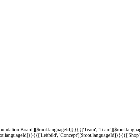
'Foundation Board'][$root.languageId]}}
{{['Team', 'Team'][$root.langu
oot.languageId]}}
{{['Leitbild', 'Concept'][$root.languageId]}}
{{['Shop'