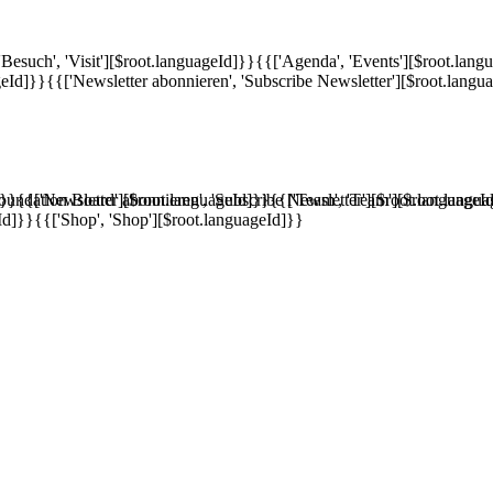
'Besuch', 'Visit'][$root.languageId]}}
{{['Agenda', 'Events'][$root.lang
geId]}}
{{['Newsletter abonnieren', 'Subscribe Newsletter'][$root.langu
]}}
'Foundation Board'][$root.languageId]}}
{{['Newsletter abonnieren', 'Subscribe Newsletter'][$root.languageI
{{['Team', 'Team'][$root.langu
Id]}}
{{['Shop', 'Shop'][$root.languageId]}}