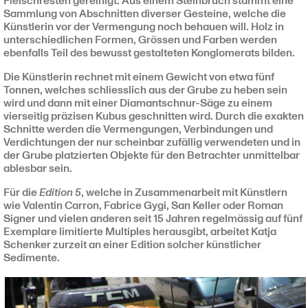
Fleischresten gereinigt. Aus einem Steinbruch stammt eine
Sammlung von Abschnitten diverser Gesteine, welche die
Künstlerin vor der Vermengung noch behauen will. Holz in
unterschiedlichen Formen, Grössen und Farben werden
ebenfalls Teil des bewusst gestalteten Konglomerats bilden.
Die Künstlerin rechnet mit einem Gewicht von etwa fünf
Tonnen, welches schliesslich aus der Grube zu heben sein
wird und dann mit einer Diamantschnur-Säge zu einem
vierseitig präzisen Kubus geschnitten wird. Durch die exakten
Schnitte werden die Vermengungen, Verbindungen und
Verdichtungen der nur scheinbar zufällig verwendeten und in
der Grube platzierten Objekte für den Betrachter unmittelbar
ablesbar sein.
Für die
Edition 5
, welche in Zusammenarbeit mit Künstlern
wie Valentin Carron, Fabrice Gygi, San Keller oder Roman
Signer und vielen anderen seit 15 Jahren regelmässig auf fünf
Exemplare limitierte Multiples herausgibt, arbeitet Katja
Schenker zurzeit an einer Edition solcher künstlicher
Sedimente.