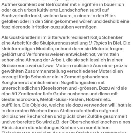
Aufmerksamkeit der Betrachter mit Eingriffen in bäuerlich
oder auch urban kultivierte Landschaften subtil auf
Sachverhalte lenkt, welche kaum je einem in den Blick
gefallen oder in den Sinn gekommen wären und deshalb eine
faszinierende Irritation auszuüben vermögen.
Als Gastkünstlerin im Sitterwerk realisiert Katja Schenker
eine Arbeit für die Skulpturenausstellung
U-Topics
in Biel. Die
kleinformatigen Modelle, anhand derer sie Materialfragen
geklärt und Verfahrensweisen entwickelt hat, vermitteln
schon eine Ahnung der Arbeit, die sie schliesslich in einer
Grösse von zwei auf zwei Metern realisiert: Aus einer präzis
gewählten Zusammenstellung verschiedener Materialien
erzeugt Katja Schenker ein in Zement gebundenes
Konglomerat ähnlich einem Nagelfluhgestein mit
unterschiedlichen Kieselsorten und -grössen. Dazu wird sie
eine 50 Zentimeter tiefe Grube ausheben und diese mit
Gesteinsbrocken, Metall-Guss-Resten, Hölzern etc.
auffüllen. Die Objekte, welche sie dazu verwenden will, hat sie
in den ersten Wochen ihres Atelieraufenthalts aufgrund
akribischer Recherchen und glücklicher Zufälle gesammelt
und vorbereitet: So wird z.B. der Oberschenkelknochen eines
Rinds durch stundenlanges Kochen von sämtlichen