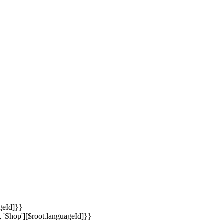
ageId]}}
, 'Shop'][$root.languageId]}}