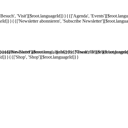
'Besuch', 'Visit'][$root.languageId]}}
{{['Agenda', 'Events'][$root.lang
geId]}}
{{['Newsletter abonnieren', 'Subscribe Newsletter'][$root.langu
]}}
'Foundation Board'][$root.languageId]}}
{{['Newsletter abonnieren', 'Subscribe Newsletter'][$root.languageI
{{['Team', 'Team'][$root.langu
Id]}}
{{['Shop', 'Shop'][$root.languageId]}}