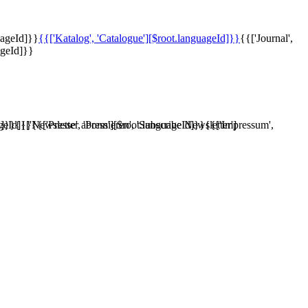
uageId]}}
{{['Katalog', 'Catalogue'][$root.languageId]}}
{{['Journal',
ageId]}}
d]}}
ageId]}}
{{['Newsletter abonnieren', 'Subscribe Newsletter']
{{['Presse', 'Press'][$root.languageId]}}
{{['Impressum',