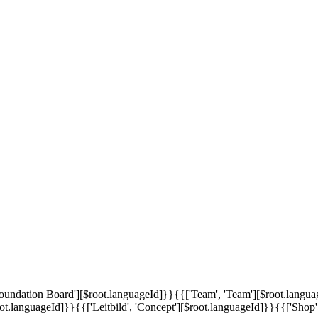
'Foundation Board'][$root.languageId]}}
{{['Team', 'Team'][$root.langu
oot.languageId]}}
{{['Leitbild', 'Concept'][$root.languageId]}}
{{['Shop'