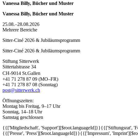
Vanessa Billy, Bücher und Muster
Vanessa Billy, Bücher und Muster
25.08.–28.08.2026
Mehrere Bereiche
Sitter-Ciné 2026 & Jubiläumsprogramm
Sitter-Ciné 2026 & Jubiläumsprogramm
Stiftung Sitterwerk
Sittertalstrasse 34
CH-9014 St.Gallen
+41 71 278 87 09 (MO–FR)
+41 71 278 87 08 (Sonntag)
post@sitterwerk.ch
Öffnungszeiten:
Montag bis Freitag, 9–17 Uhr
Sonntag, 14–18 Uhr
Samstag geschlossen
{{['Mitgliedschaft', 'Support'][$root.languageId]}}
{{['Stiftungsrat', 
{{['Presse', 'Press'][$root.languageId]}}
{{['Impressum', 'Imprint'][$r