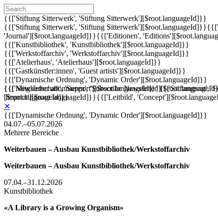
{{['Stiftung Sitterwerk', 'Stiftung Sitterwerk'][$root.languageId]}}
{{['Stiftung Sitterwerk', 'Stiftung Sitterwerk'][$root.languageId]}}
{{[
'Journal'][$root.languageId]}}
{{['Editionen', 'Editions'][$root.langua
{{['Kunstbibliothek', 'Kunstbibliothek'][$root.languageId]}}
{{['Werkstoffarchiv', 'Werkstoffarchiv'][$root.languageId]}}
{{['Atelierhaus', 'Atelierhaus'][$root.languageId]}}
{{['Gastkünstler:innen', 'Guest artists'][$root.languageId]}}
{{['Dynamische Ordnung', 'Dynamic Order'][$root.languageId]}}
{{['Mitgliedschaft', 'Support'][$root.languageId]}}
{{['Newsletter abonnieren', 'Subscribe Newsletter'][$root.languageId
{{['Stiftungsrat', 
'Imprint'][$root.languageId]}}
[$root.languageId]}}
{{['Leitbild', 'Concept'][$root.language
✕
{{['Dynamische Ordnung', 'Dynamic Order'][$root.languageId]}}
04.07.–05.07.2026
Mehrere Bereiche
Weiterbauen – Ausbau Kunstbibliothek/Werkstoffarchiv
Weiterbauen – Ausbau Kunstbibliothek/Werkstoffarchiv
07.04.–31.12.2026
Kunstbibliothek
«A Library is a Growing Organism»