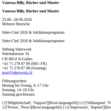
Vanessa Billy, Bücher und Muster
Vanessa Billy, Bücher und Muster
25.08.–28.08.2026
Mehrere Bereiche
Sitter-Ciné 2026 & Jubiläumsprogramm
Sitter-Ciné 2026 & Jubiläumsprogramm
Stiftung Sitterwerk
Sittertalstrasse 34
CH-9014 St.Gallen
+41 71 278 87 09 (MO–FR)
+41 71 278 87 08 (Sonntag)
post@sitterwerk.ch
Öffnungszeiten:
Montag bis Freitag, 9–17 Uhr
Sonntag, 14–18 Uhr
Samstag geschlossen
{{['Mitgliedschaft', 'Support'][$root.languageId]}}
{{['Stiftungsrat', 
{{['Presse', 'Press'][$root.languageId]}}
{{['Impressum', 'Imprint'][$r