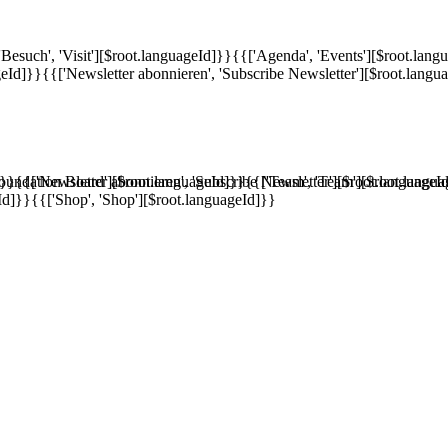
'Besuch', 'Visit'][$root.languageId]}}
{{['Agenda', 'Events'][$root.lang
geId]}}
{{['Newsletter abonnieren', 'Subscribe Newsletter'][$root.langu
]}}
'Foundation Board'][$root.languageId]}}
{{['Newsletter abonnieren', 'Subscribe Newsletter'][$root.languageI
{{['Team', 'Team'][$root.langu
Id]}}
{{['Shop', 'Shop'][$root.languageId]}}