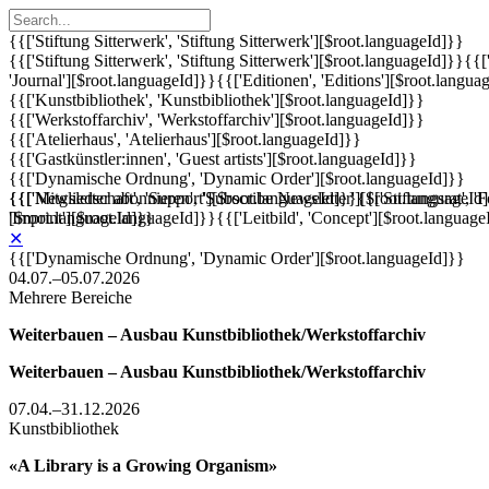
{{['Stiftung Sitterwerk', 'Stiftung Sitterwerk'][$root.languageId]}}
{{['Stiftung Sitterwerk', 'Stiftung Sitterwerk'][$root.languageId]}}
{{[
'Journal'][$root.languageId]}}
{{['Editionen', 'Editions'][$root.langua
{{['Kunstbibliothek', 'Kunstbibliothek'][$root.languageId]}}
{{['Werkstoffarchiv', 'Werkstoffarchiv'][$root.languageId]}}
{{['Atelierhaus', 'Atelierhaus'][$root.languageId]}}
{{['Gastkünstler:innen', 'Guest artists'][$root.languageId]}}
{{['Dynamische Ordnung', 'Dynamic Order'][$root.languageId]}}
{{['Mitgliedschaft', 'Support'][$root.languageId]}}
{{['Newsletter abonnieren', 'Subscribe Newsletter'][$root.languageId
{{['Stiftungsrat', 
'Imprint'][$root.languageId]}}
[$root.languageId]}}
{{['Leitbild', 'Concept'][$root.language
✕
{{['Dynamische Ordnung', 'Dynamic Order'][$root.languageId]}}
04.07.–05.07.2026
Mehrere Bereiche
Weiterbauen – Ausbau Kunstbibliothek/Werkstoffarchiv
Weiterbauen – Ausbau Kunstbibliothek/Werkstoffarchiv
07.04.–31.12.2026
Kunstbibliothek
«A Library is a Growing Organism»