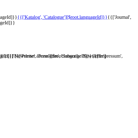
uageId]}}
{{['Katalog', 'Catalogue'][$root.languageId]}}
{{['Journal',
ageId]}}
d]}}
ageId]}}
{{['Newsletter abonnieren', 'Subscribe Newsletter']
{{['Presse', 'Press'][$root.languageId]}}
{{['Impressum',