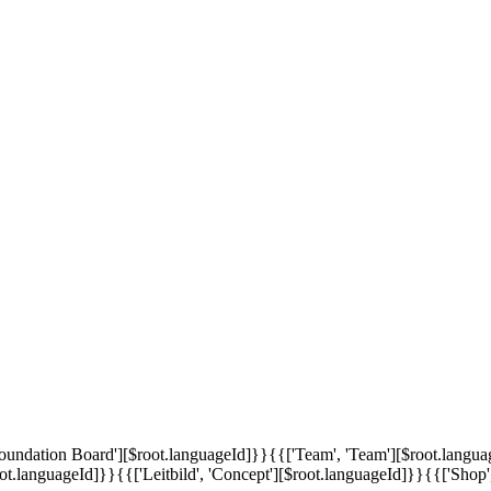
'Foundation Board'][$root.languageId]}}
{{['Team', 'Team'][$root.langu
oot.languageId]}}
{{['Leitbild', 'Concept'][$root.languageId]}}
{{['Shop'