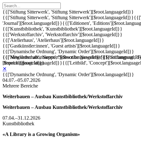
{{['Stiftung Sitterwerk', 'Stiftung Sitterwerk'][$root.languageId]}}
{{['Stiftung Sitterwerk', 'Stiftung Sitterwerk'][$root.languageId]}}
{{[
'Journal'][$root.languageId]}}
{{['Editionen', 'Editions'][$root.langua
{{['Kunstbibliothek', 'Kunstbibliothek'][$root.languageId]}}
{{['Werkstoffarchiv', 'Werkstoffarchiv'][$root.languageId]}}
{{['Atelierhaus', 'Atelierhaus'][$root.languageId]}}
{{['Gastkünstler:innen', 'Guest artists'][$root.languageId]}}
{{['Dynamische Ordnung', 'Dynamic Order'][$root.languageId]}}
{{['Mitgliedschaft', 'Support'][$root.languageId]}}
{{['Newsletter abonnieren', 'Subscribe Newsletter'][$root.languageId
{{['Stiftungsrat', 
'Imprint'][$root.languageId]}}
[$root.languageId]}}
{{['Leitbild', 'Concept'][$root.language
✕
{{['Dynamische Ordnung', 'Dynamic Order'][$root.languageId]}}
04.07.–05.07.2026
Mehrere Bereiche
Weiterbauen – Ausbau Kunstbibliothek/Werkstoffarchiv
Weiterbauen – Ausbau Kunstbibliothek/Werkstoffarchiv
07.04.–31.12.2026
Kunstbibliothek
«A Library is a Growing Organism»