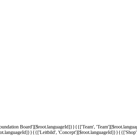
'Foundation Board'][$root.languageId]}}
{{['Team', 'Team'][$root.langu
oot.languageId]}}
{{['Leitbild', 'Concept'][$root.languageId]}}
{{['Shop'