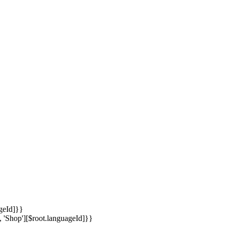
ageId]}}
, 'Shop'][$root.languageId]}}