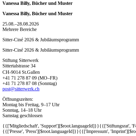
Vanessa Billy, Bücher und Muster
Vanessa Billy, Bücher und Muster
25.08.–28.08.2026
Mehrere Bereiche
Sitter-Ciné 2026 & Jubiläumsprogramm
Sitter-Ciné 2026 & Jubiläumsprogramm
Stiftung Sitterwerk
Sittertalstrasse 34
CH-9014 St.Gallen
+41 71 278 87 09 (MO–FR)
+41 71 278 87 08 (Sonntag)
post@sitterwerk.ch
Öffnungszeiten:
Montag bis Freitag, 9–17 Uhr
Sonntag, 14–18 Uhr
Samstag geschlossen
{{['Mitgliedschaft', 'Support'][$root.languageId]}}
{{['Stiftungsrat', 
{{['Presse', 'Press'][$root.languageId]}}
{{['Impressum', 'Imprint'][$r