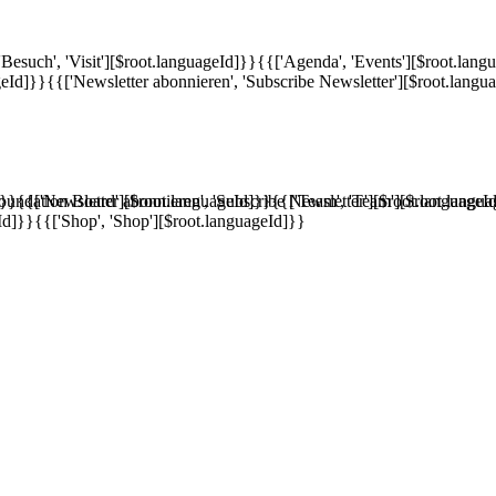
'Besuch', 'Visit'][$root.languageId]}}
{{['Agenda', 'Events'][$root.lang
geId]}}
{{['Newsletter abonnieren', 'Subscribe Newsletter'][$root.langu
]}}
'Foundation Board'][$root.languageId]}}
{{['Newsletter abonnieren', 'Subscribe Newsletter'][$root.languageI
{{['Team', 'Team'][$root.langu
Id]}}
{{['Shop', 'Shop'][$root.languageId]}}