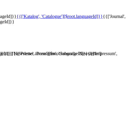
uageId]}}
{{['Katalog', 'Catalogue'][$root.languageId]}}
{{['Journal',
ageId]}}
d]}}
ageId]}}
{{['Newsletter abonnieren', 'Subscribe Newsletter']
{{['Presse', 'Press'][$root.languageId]}}
{{['Impressum',