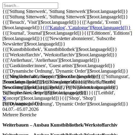
{{['Stiftung Sitterwerk', 'Stiftung Sitterwerk'][$root.languageId]}}
{{['Stiftung Sitterwerk', 'Stiftung Sitterwerk'][$root.languageId]}}
{{['Besuch', 'Visit'][$root.languageId]}}
{{['Agenda', 'Events']
[$root.languageId]}}
{{['Katalog', 'Catalogue'][$root.languageId]}}
{{['Journal', 'Journal'][$root.languageId]}}
{{['Editionen', 'Editions']
[$root.languageId]}}
{{['Newsletter abonnieren', 'Subscribe
Newsletter'][$root.languageId]}}
{{['Kunstbibliothek', 'Kunstbibliothek'][$root.languageId]}}
{{['Werkstoffarchiv', 'Werkstoffarchiv'][$root.languageId]}}
{{['Atelierhaus', 'Atelierhaus'][$root.languageId]}}
{{['Gastkünstler:innen', 'Guest artists'][$root.languageId]}}
{{['Dynamische Ordnung', 'Dynamic Order'][$root.languageId]}}
{{['Mitgliedschaft', 'Support'][$root.languageId]}}
{{['Newsletter abonnieren', 'Subscribe Newsletter']
{{['Stiftungsrat',
'Foundation Board'][$root.languageId]}}
[$root.languageId]}}
{{['Newsletter abonnieren', 'Subscribe
{{['Team', 'Team']
[$root.languageId]}}
Newsletter'][$root.languageId]}}
{{['Presse', 'Press'][$root.languageId]}}
{{['Newsletter abonnieren',
{{['Impressum', 'Imprint'][$root.languageId]}}
'Subscribe Newsletter'][$root.languageId]}}
{{['Leitbild',
'Concept'][$root.languageId]}}
{{['Shop', 'Shop']
✕
[$root.languageId]}}
{{['Dynamische Ordnung', 'Dynamic Order'][$root.languageId]}}
04.07.–05.07.2026
Mehrere Bereiche
Weiterbauen – Ausbau Kunstbibliothek/Werkstoffarchiv