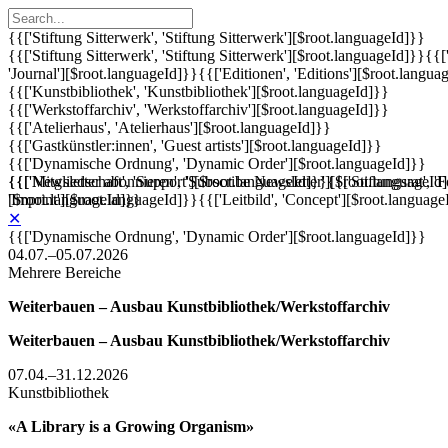
{{['Stiftung Sitterwerk', 'Stiftung Sitterwerk'][$root.languageId]}}
{{['Stiftung Sitterwerk', 'Stiftung Sitterwerk'][$root.languageId]}}
{{[
'Journal'][$root.languageId]}}
{{['Editionen', 'Editions'][$root.langua
{{['Kunstbibliothek', 'Kunstbibliothek'][$root.languageId]}}
{{['Werkstoffarchiv', 'Werkstoffarchiv'][$root.languageId]}}
{{['Atelierhaus', 'Atelierhaus'][$root.languageId]}}
{{['Gastkünstler:innen', 'Guest artists'][$root.languageId]}}
{{['Dynamische Ordnung', 'Dynamic Order'][$root.languageId]}}
{{['Mitgliedschaft', 'Support'][$root.languageId]}}
{{['Newsletter abonnieren', 'Subscribe Newsletter'][$root.languageId
{{['Stiftungsrat', 
'Imprint'][$root.languageId]}}
[$root.languageId]}}
{{['Leitbild', 'Concept'][$root.language
✕
{{['Dynamische Ordnung', 'Dynamic Order'][$root.languageId]}}
04.07.–05.07.2026
Mehrere Bereiche
Weiterbauen – Ausbau Kunstbibliothek/Werkstoffarchiv
Weiterbauen – Ausbau Kunstbibliothek/Werkstoffarchiv
07.04.–31.12.2026
Kunstbibliothek
«A Library is a Growing Organism»