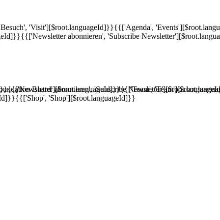
'Besuch', 'Visit'][$root.languageId]}}
{{['Agenda', 'Events'][$root.lang
geId]}}
{{['Newsletter abonnieren', 'Subscribe Newsletter'][$root.langu
]}}
'Foundation Board'][$root.languageId]}}
{{['Newsletter abonnieren', 'Subscribe Newsletter'][$root.languageI
{{['Team', 'Team'][$root.langu
Id]}}
{{['Shop', 'Shop'][$root.languageId]}}