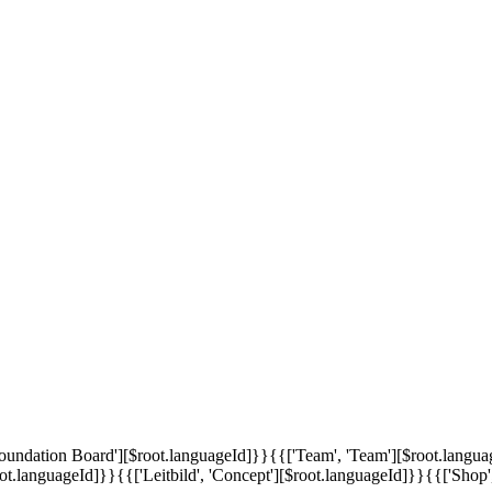
'Foundation Board'][$root.languageId]}}
{{['Team', 'Team'][$root.langu
oot.languageId]}}
{{['Leitbild', 'Concept'][$root.languageId]}}
{{['Shop'