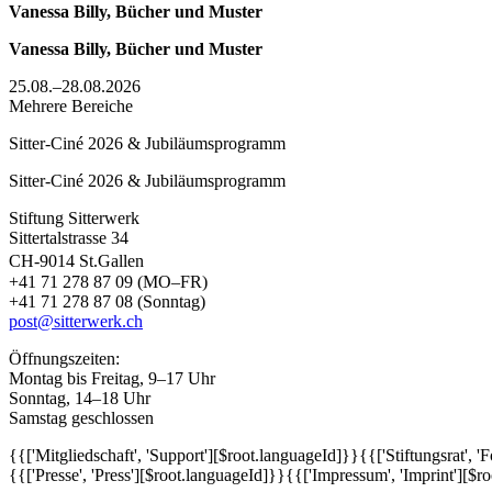
Vanessa Billy, Bücher und Muster
Vanessa Billy, Bücher und Muster
25.08.–28.08.2026
Mehrere Bereiche
Sitter-Ciné 2026 & Jubiläumsprogramm
Sitter-Ciné 2026 & Jubiläumsprogramm
Stiftung Sitterwerk
Sittertalstrasse 34
CH-9014 St.Gallen
+41 71 278 87 09 (MO–FR)
+41 71 278 87 08 (Sonntag)
post@sitterwerk.ch
Öffnungszeiten:
Montag bis Freitag, 9–17 Uhr
Sonntag, 14–18 Uhr
Samstag geschlossen
{{['Mitgliedschaft', 'Support'][$root.languageId]}}
{{['Stiftungsrat', 
{{['Presse', 'Press'][$root.languageId]}}
{{['Impressum', 'Imprint'][$r