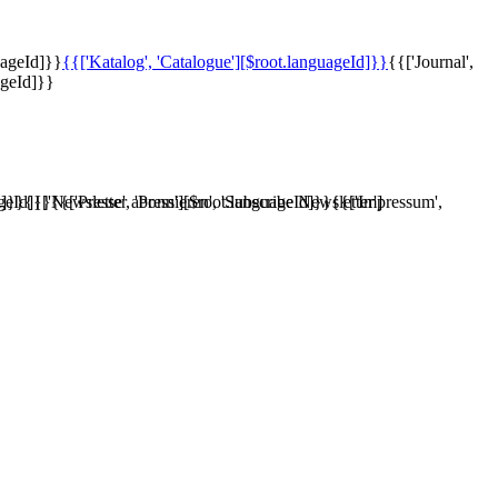
uageId]}}
{{['Katalog', 'Catalogue'][$root.languageId]}}
{{['Journal',
ageId]}}
d]}}
ageId]}}
{{['Newsletter abonnieren', 'Subscribe Newsletter']
{{['Presse', 'Press'][$root.languageId]}}
{{['Impressum',