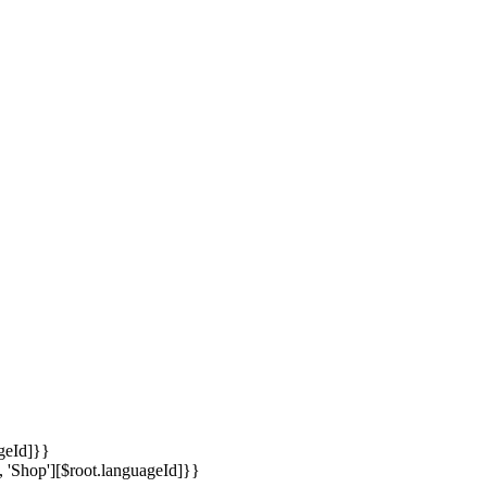
ageId]}}
, 'Shop'][$root.languageId]}}