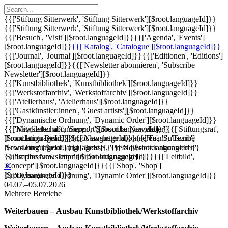
{{['Stiftung Sitterwerk', 'Stiftung Sitterwerk'][$root.languageId]}}
{{['Stiftung Sitterwerk', 'Stiftung Sitterwerk'][$root.languageId]}}
{{['Besuch', 'Visit'][$root.languageId]}}
{{['Agenda', 'Events']
[$root.languageId]}}
{{['Katalog', 'Catalogue'][$root.languageId]}}
{{['Journal', 'Journal'][$root.languageId]}}
{{['Editionen', 'Editions']
[$root.languageId]}}
{{['Newsletter abonnieren', 'Subscribe
Newsletter'][$root.languageId]}}
{{['Kunstbibliothek', 'Kunstbibliothek'][$root.languageId]}}
{{['Werkstoffarchiv', 'Werkstoffarchiv'][$root.languageId]}}
{{['Atelierhaus', 'Atelierhaus'][$root.languageId]}}
{{['Gastkünstler:innen', 'Guest artists'][$root.languageId]}}
{{['Dynamische Ordnung', 'Dynamic Order'][$root.languageId]}}
{{['Mitgliedschaft', 'Support'][$root.languageId]}}
{{['Newsletter abonnieren', 'Subscribe Newsletter']
{{['Stiftungsrat',
'Foundation Board'][$root.languageId]}}
[$root.languageId]}}
{{['Newsletter abonnieren', 'Subscribe
{{['Team', 'Team']
[$root.languageId]}}
Newsletter'][$root.languageId]}}
{{['Presse', 'Press'][$root.languageId]}}
{{['Newsletter abonnieren',
{{['Impressum', 'Imprint'][$root.languageId]}}
'Subscribe Newsletter'][$root.languageId]}}
{{['Leitbild',
'Concept'][$root.languageId]}}
{{['Shop', 'Shop']
✕
[$root.languageId]}}
{{['Dynamische Ordnung', 'Dynamic Order'][$root.languageId]}}
04.07.–05.07.2026
Mehrere Bereiche
Weiterbauen – Ausbau Kunstbibliothek/Werkstoffarchiv