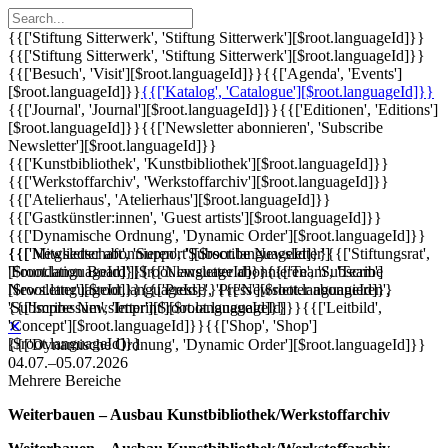
{{['Stiftung Sitterwerk', 'Stiftung Sitterwerk'][$root.languageId]}}
{{['Stiftung Sitterwerk', 'Stiftung Sitterwerk'][$root.languageId]}}
{{['Besuch', 'Visit'][$root.languageId]}}
{{['Agenda', 'Events']
[$root.languageId]}}
{{['Katalog', 'Catalogue'][$root.languageId]}}
{{['Journal', 'Journal'][$root.languageId]}}
{{['Editionen', 'Editions']
[$root.languageId]}}
{{['Newsletter abonnieren', 'Subscribe
Newsletter'][$root.languageId]}}
{{['Kunstbibliothek', 'Kunstbibliothek'][$root.languageId]}}
{{['Werkstoffarchiv', 'Werkstoffarchiv'][$root.languageId]}}
{{['Atelierhaus', 'Atelierhaus'][$root.languageId]}}
{{['Gastkünstler:innen', 'Guest artists'][$root.languageId]}}
{{['Dynamische Ordnung', 'Dynamic Order'][$root.languageId]}}
{{['Mitgliedschaft', 'Support'][$root.languageId]}}
{{['Newsletter abonnieren', 'Subscribe Newsletter']
{{['Stiftungsrat',
'Foundation Board'][$root.languageId]}}
[$root.languageId]}}
{{['Newsletter abonnieren', 'Subscribe
{{['Team', 'Team']
[$root.languageId]}}
Newsletter'][$root.languageId]}}
{{['Presse', 'Press'][$root.languageId]}}
{{['Newsletter abonnieren',
{{['Impressum', 'Imprint'][$root.languageId]}}
'Subscribe Newsletter'][$root.languageId]}}
{{['Leitbild',
'Concept'][$root.languageId]}}
{{['Shop', 'Shop']
✕
[$root.languageId]}}
{{['Dynamische Ordnung', 'Dynamic Order'][$root.languageId]}}
04.07.–05.07.2026
Mehrere Bereiche
Weiterbauen – Ausbau Kunstbibliothek/Werkstoffarchiv