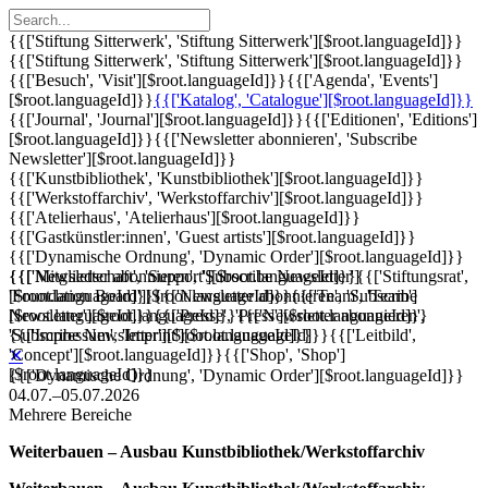
{{['Stiftung Sitterwerk', 'Stiftung Sitterwerk'][$root.languageId]}}
{{['Stiftung Sitterwerk', 'Stiftung Sitterwerk'][$root.languageId]}}
{{['Besuch', 'Visit'][$root.languageId]}}
{{['Agenda', 'Events']
[$root.languageId]}}
{{['Katalog', 'Catalogue'][$root.languageId]}}
{{['Journal', 'Journal'][$root.languageId]}}
{{['Editionen', 'Editions']
[$root.languageId]}}
{{['Newsletter abonnieren', 'Subscribe
Newsletter'][$root.languageId]}}
{{['Kunstbibliothek', 'Kunstbibliothek'][$root.languageId]}}
{{['Werkstoffarchiv', 'Werkstoffarchiv'][$root.languageId]}}
{{['Atelierhaus', 'Atelierhaus'][$root.languageId]}}
{{['Gastkünstler:innen', 'Guest artists'][$root.languageId]}}
{{['Dynamische Ordnung', 'Dynamic Order'][$root.languageId]}}
{{['Mitgliedschaft', 'Support'][$root.languageId]}}
{{['Newsletter abonnieren', 'Subscribe Newsletter']
{{['Stiftungsrat',
'Foundation Board'][$root.languageId]}}
[$root.languageId]}}
{{['Newsletter abonnieren', 'Subscribe
{{['Team', 'Team']
[$root.languageId]}}
Newsletter'][$root.languageId]}}
{{['Presse', 'Press'][$root.languageId]}}
{{['Newsletter abonnieren',
{{['Impressum', 'Imprint'][$root.languageId]}}
'Subscribe Newsletter'][$root.languageId]}}
{{['Leitbild',
'Concept'][$root.languageId]}}
{{['Shop', 'Shop']
✕
[$root.languageId]}}
{{['Dynamische Ordnung', 'Dynamic Order'][$root.languageId]}}
04.07.–05.07.2026
Mehrere Bereiche
Weiterbauen – Ausbau Kunstbibliothek/Werkstoffarchiv