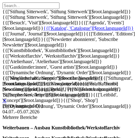
{{['Stiftung Sitterwerk', 'Stiftung Sitterwerk'][$root.languageId]}}
{{['Stiftung Sitterwerk', 'Stiftung Sitterwerk'][$root.languageId]}}
{{['Besuch', 'Visit'][$root.languageId]}}
{{['Agenda', 'Events']
[$root.languageId]}}
{{['Katalog', 'Catalogue'][$root.languageId]}}
{{['Journal', 'Journal'][$root.languageId]}}
{{['Editionen', 'Editions']
[$root.languageId]}}
{{['Newsletter abonnieren', 'Subscribe
Newsletter'][$root.languageId]}}
{{['Kunstbibliothek', 'Kunstbibliothek'][$root.languageId]}}
{{['Werkstoffarchiv', 'Werkstoffarchiv'][$root.languageId]}}
{{['Atelierhaus', 'Atelierhaus'][$root.languageId]}}
{{['Gastkünstler:innen', 'Guest artists'][$root.languageId]}}
{{['Dynamische Ordnung', 'Dynamic Order'][$root.languageId]}}
{{['Mitgliedschaft', 'Support'][$root.languageId]}}
{{['Newsletter abonnieren', 'Subscribe Newsletter']
{{['Stiftungsrat',
'Foundation Board'][$root.languageId]}}
[$root.languageId]}}
{{['Newsletter abonnieren', 'Subscribe
{{['Team', 'Team']
[$root.languageId]}}
Newsletter'][$root.languageId]}}
{{['Presse', 'Press'][$root.languageId]}}
{{['Newsletter abonnieren',
{{['Impressum', 'Imprint'][$root.languageId]}}
'Subscribe Newsletter'][$root.languageId]}}
{{['Leitbild',
'Concept'][$root.languageId]}}
{{['Shop', 'Shop']
✕
[$root.languageId]}}
{{['Dynamische Ordnung', 'Dynamic Order'][$root.languageId]}}
04.07.–05.07.2026
Mehrere Bereiche
Weiterbauen – Ausbau Kunstbibliothek/Werkstoffarchiv