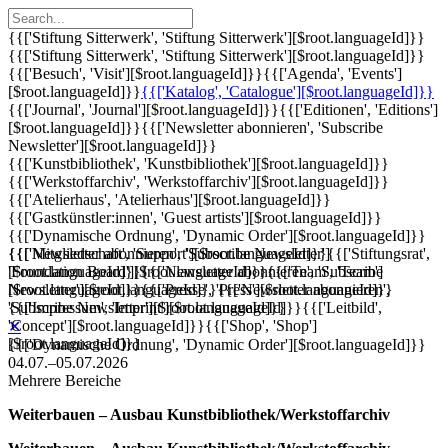
{{['Stiftung Sitterwerk', 'Stiftung Sitterwerk'][$root.languageId]}}
{{['Stiftung Sitterwerk', 'Stiftung Sitterwerk'][$root.languageId]}}
{{['Besuch', 'Visit'][$root.languageId]}}
{{['Agenda', 'Events']
[$root.languageId]}}
{{['Katalog', 'Catalogue'][$root.languageId]}}
{{['Journal', 'Journal'][$root.languageId]}}
{{['Editionen', 'Editions']
[$root.languageId]}}
{{['Newsletter abonnieren', 'Subscribe
Newsletter'][$root.languageId]}}
{{['Kunstbibliothek', 'Kunstbibliothek'][$root.languageId]}}
{{['Werkstoffarchiv', 'Werkstoffarchiv'][$root.languageId]}}
{{['Atelierhaus', 'Atelierhaus'][$root.languageId]}}
{{['Gastkünstler:innen', 'Guest artists'][$root.languageId]}}
{{['Dynamische Ordnung', 'Dynamic Order'][$root.languageId]}}
{{['Mitgliedschaft', 'Support'][$root.languageId]}}
{{['Newsletter abonnieren', 'Subscribe Newsletter']
{{['Stiftungsrat',
'Foundation Board'][$root.languageId]}}
[$root.languageId]}}
{{['Newsletter abonnieren', 'Subscribe
{{['Team', 'Team']
[$root.languageId]}}
Newsletter'][$root.languageId]}}
{{['Presse', 'Press'][$root.languageId]}}
{{['Newsletter abonnieren',
{{['Impressum', 'Imprint'][$root.languageId]}}
'Subscribe Newsletter'][$root.languageId]}}
{{['Leitbild',
'Concept'][$root.languageId]}}
{{['Shop', 'Shop']
✕
[$root.languageId]}}
{{['Dynamische Ordnung', 'Dynamic Order'][$root.languageId]}}
04.07.–05.07.2026
Mehrere Bereiche
Weiterbauen – Ausbau Kunstbibliothek/Werkstoffarchiv