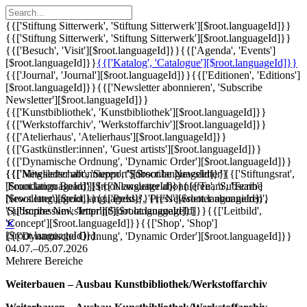
{{['Stiftung Sitterwerk', 'Stiftung Sitterwerk'][$root.languageId]}}
{{['Stiftung Sitterwerk', 'Stiftung Sitterwerk'][$root.languageId]}}
{{['Besuch', 'Visit'][$root.languageId]}}
{{['Agenda', 'Events']
[$root.languageId]}}
{{['Katalog', 'Catalogue'][$root.languageId]}}
{{['Journal', 'Journal'][$root.languageId]}}
{{['Editionen', 'Editions']
[$root.languageId]}}
{{['Newsletter abonnieren', 'Subscribe
Newsletter'][$root.languageId]}}
{{['Kunstbibliothek', 'Kunstbibliothek'][$root.languageId]}}
{{['Werkstoffarchiv', 'Werkstoffarchiv'][$root.languageId]}}
{{['Atelierhaus', 'Atelierhaus'][$root.languageId]}}
{{['Gastkünstler:innen', 'Guest artists'][$root.languageId]}}
{{['Dynamische Ordnung', 'Dynamic Order'][$root.languageId]}}
{{['Mitgliedschaft', 'Support'][$root.languageId]}}
{{['Newsletter abonnieren', 'Subscribe Newsletter']
{{['Stiftungsrat',
'Foundation Board'][$root.languageId]}}
[$root.languageId]}}
{{['Newsletter abonnieren', 'Subscribe
{{['Team', 'Team']
[$root.languageId]}}
Newsletter'][$root.languageId]}}
{{['Presse', 'Press'][$root.languageId]}}
{{['Newsletter abonnieren',
{{['Impressum', 'Imprint'][$root.languageId]}}
'Subscribe Newsletter'][$root.languageId]}}
{{['Leitbild',
'Concept'][$root.languageId]}}
{{['Shop', 'Shop']
✕
[$root.languageId]}}
{{['Dynamische Ordnung', 'Dynamic Order'][$root.languageId]}}
04.07.–05.07.2026
Mehrere Bereiche
Weiterbauen – Ausbau Kunstbibliothek/Werkstoffarchiv