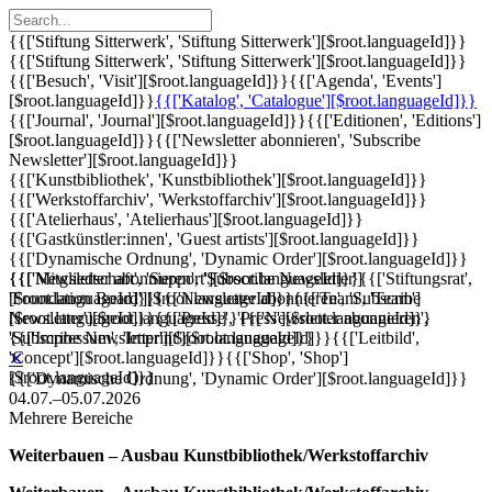
{{['Stiftung Sitterwerk', 'Stiftung Sitterwerk'][$root.languageId]}}
{{['Stiftung Sitterwerk', 'Stiftung Sitterwerk'][$root.languageId]}}
{{['Besuch', 'Visit'][$root.languageId]}}
{{['Agenda', 'Events']
[$root.languageId]}}
{{['Katalog', 'Catalogue'][$root.languageId]}}
{{['Journal', 'Journal'][$root.languageId]}}
{{['Editionen', 'Editions']
[$root.languageId]}}
{{['Newsletter abonnieren', 'Subscribe
Newsletter'][$root.languageId]}}
{{['Kunstbibliothek', 'Kunstbibliothek'][$root.languageId]}}
{{['Werkstoffarchiv', 'Werkstoffarchiv'][$root.languageId]}}
{{['Atelierhaus', 'Atelierhaus'][$root.languageId]}}
{{['Gastkünstler:innen', 'Guest artists'][$root.languageId]}}
{{['Dynamische Ordnung', 'Dynamic Order'][$root.languageId]}}
{{['Mitgliedschaft', 'Support'][$root.languageId]}}
{{['Newsletter abonnieren', 'Subscribe Newsletter']
{{['Stiftungsrat',
'Foundation Board'][$root.languageId]}}
[$root.languageId]}}
{{['Newsletter abonnieren', 'Subscribe
{{['Team', 'Team']
[$root.languageId]}}
Newsletter'][$root.languageId]}}
{{['Presse', 'Press'][$root.languageId]}}
{{['Newsletter abonnieren',
{{['Impressum', 'Imprint'][$root.languageId]}}
'Subscribe Newsletter'][$root.languageId]}}
{{['Leitbild',
'Concept'][$root.languageId]}}
{{['Shop', 'Shop']
✕
[$root.languageId]}}
{{['Dynamische Ordnung', 'Dynamic Order'][$root.languageId]}}
04.07.–05.07.2026
Mehrere Bereiche
Weiterbauen – Ausbau Kunstbibliothek/Werkstoffarchiv