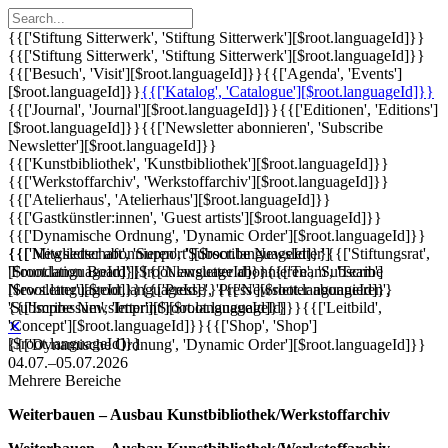
{{['Stiftung Sitterwerk', 'Stiftung Sitterwerk'][$root.languageId]}}
{{['Stiftung Sitterwerk', 'Stiftung Sitterwerk'][$root.languageId]}}
{{['Besuch', 'Visit'][$root.languageId]}}
{{['Agenda', 'Events']
[$root.languageId]}}
{{['Katalog', 'Catalogue'][$root.languageId]}}
{{['Journal', 'Journal'][$root.languageId]}}
{{['Editionen', 'Editions']
[$root.languageId]}}
{{['Newsletter abonnieren', 'Subscribe
Newsletter'][$root.languageId]}}
{{['Kunstbibliothek', 'Kunstbibliothek'][$root.languageId]}}
{{['Werkstoffarchiv', 'Werkstoffarchiv'][$root.languageId]}}
{{['Atelierhaus', 'Atelierhaus'][$root.languageId]}}
{{['Gastkünstler:innen', 'Guest artists'][$root.languageId]}}
{{['Dynamische Ordnung', 'Dynamic Order'][$root.languageId]}}
{{['Mitgliedschaft', 'Support'][$root.languageId]}}
{{['Newsletter abonnieren', 'Subscribe Newsletter']
{{['Stiftungsrat',
'Foundation Board'][$root.languageId]}}
[$root.languageId]}}
{{['Newsletter abonnieren', 'Subscribe
{{['Team', 'Team']
[$root.languageId]}}
Newsletter'][$root.languageId]}}
{{['Presse', 'Press'][$root.languageId]}}
{{['Newsletter abonnieren',
{{['Impressum', 'Imprint'][$root.languageId]}}
'Subscribe Newsletter'][$root.languageId]}}
{{['Leitbild',
'Concept'][$root.languageId]}}
{{['Shop', 'Shop']
✕
[$root.languageId]}}
{{['Dynamische Ordnung', 'Dynamic Order'][$root.languageId]}}
04.07.–05.07.2026
Mehrere Bereiche
Weiterbauen – Ausbau Kunstbibliothek/Werkstoffarchiv