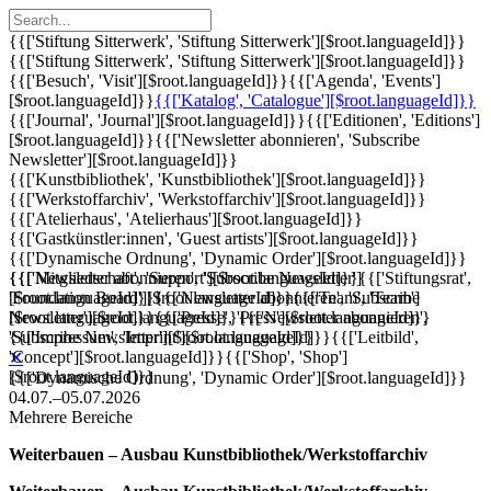
{{['Stiftung Sitterwerk', 'Stiftung Sitterwerk'][$root.languageId]}}
{{['Stiftung Sitterwerk', 'Stiftung Sitterwerk'][$root.languageId]}}
{{['Besuch', 'Visit'][$root.languageId]}}
{{['Agenda', 'Events']
[$root.languageId]}}
{{['Katalog', 'Catalogue'][$root.languageId]}}
{{['Journal', 'Journal'][$root.languageId]}}
{{['Editionen', 'Editions']
[$root.languageId]}}
{{['Newsletter abonnieren', 'Subscribe
Newsletter'][$root.languageId]}}
{{['Kunstbibliothek', 'Kunstbibliothek'][$root.languageId]}}
{{['Werkstoffarchiv', 'Werkstoffarchiv'][$root.languageId]}}
{{['Atelierhaus', 'Atelierhaus'][$root.languageId]}}
{{['Gastkünstler:innen', 'Guest artists'][$root.languageId]}}
{{['Dynamische Ordnung', 'Dynamic Order'][$root.languageId]}}
{{['Mitgliedschaft', 'Support'][$root.languageId]}}
{{['Newsletter abonnieren', 'Subscribe Newsletter']
{{['Stiftungsrat',
'Foundation Board'][$root.languageId]}}
[$root.languageId]}}
{{['Newsletter abonnieren', 'Subscribe
{{['Team', 'Team']
[$root.languageId]}}
Newsletter'][$root.languageId]}}
{{['Presse', 'Press'][$root.languageId]}}
{{['Newsletter abonnieren',
{{['Impressum', 'Imprint'][$root.languageId]}}
'Subscribe Newsletter'][$root.languageId]}}
{{['Leitbild',
'Concept'][$root.languageId]}}
{{['Shop', 'Shop']
✕
[$root.languageId]}}
{{['Dynamische Ordnung', 'Dynamic Order'][$root.languageId]}}
04.07.–05.07.2026
Mehrere Bereiche
Weiterbauen – Ausbau Kunstbibliothek/Werkstoffarchiv