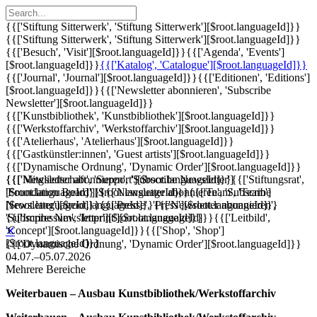
{{['Stiftung Sitterwerk', 'Stiftung Sitterwerk'][$root.languageId]}}
{{['Stiftung Sitterwerk', 'Stiftung Sitterwerk'][$root.languageId]}}
{{['Besuch', 'Visit'][$root.languageId]}}
{{['Agenda', 'Events']
[$root.languageId]}}
{{['Katalog', 'Catalogue'][$root.languageId]}}
{{['Journal', 'Journal'][$root.languageId]}}
{{['Editionen', 'Editions']
[$root.languageId]}}
{{['Newsletter abonnieren', 'Subscribe
Newsletter'][$root.languageId]}}
{{['Kunstbibliothek', 'Kunstbibliothek'][$root.languageId]}}
{{['Werkstoffarchiv', 'Werkstoffarchiv'][$root.languageId]}}
{{['Atelierhaus', 'Atelierhaus'][$root.languageId]}}
{{['Gastkünstler:innen', 'Guest artists'][$root.languageId]}}
{{['Dynamische Ordnung', 'Dynamic Order'][$root.languageId]}}
{{['Mitgliedschaft', 'Support'][$root.languageId]}}
{{['Newsletter abonnieren', 'Subscribe Newsletter']
{{['Stiftungsrat',
'Foundation Board'][$root.languageId]}}
[$root.languageId]}}
{{['Newsletter abonnieren', 'Subscribe
{{['Team', 'Team']
[$root.languageId]}}
Newsletter'][$root.languageId]}}
{{['Presse', 'Press'][$root.languageId]}}
{{['Newsletter abonnieren',
{{['Impressum', 'Imprint'][$root.languageId]}}
'Subscribe Newsletter'][$root.languageId]}}
{{['Leitbild',
'Concept'][$root.languageId]}}
{{['Shop', 'Shop']
✕
[$root.languageId]}}
{{['Dynamische Ordnung', 'Dynamic Order'][$root.languageId]}}
04.07.–05.07.2026
Mehrere Bereiche
Weiterbauen – Ausbau Kunstbibliothek/Werkstoffarchiv