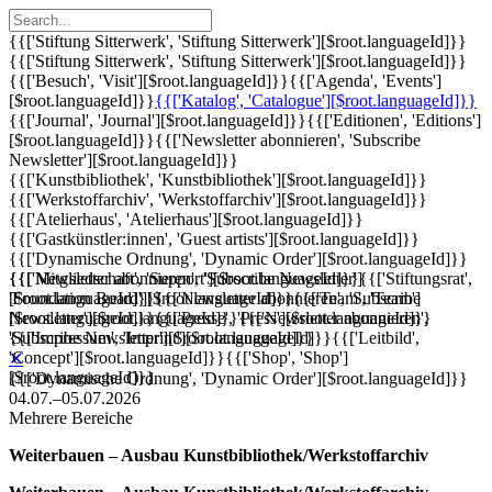
{{['Stiftung Sitterwerk', 'Stiftung Sitterwerk'][$root.languageId]}}
{{['Stiftung Sitterwerk', 'Stiftung Sitterwerk'][$root.languageId]}}
{{['Besuch', 'Visit'][$root.languageId]}}
{{['Agenda', 'Events']
[$root.languageId]}}
{{['Katalog', 'Catalogue'][$root.languageId]}}
{{['Journal', 'Journal'][$root.languageId]}}
{{['Editionen', 'Editions']
[$root.languageId]}}
{{['Newsletter abonnieren', 'Subscribe
Newsletter'][$root.languageId]}}
{{['Kunstbibliothek', 'Kunstbibliothek'][$root.languageId]}}
{{['Werkstoffarchiv', 'Werkstoffarchiv'][$root.languageId]}}
{{['Atelierhaus', 'Atelierhaus'][$root.languageId]}}
{{['Gastkünstler:innen', 'Guest artists'][$root.languageId]}}
{{['Dynamische Ordnung', 'Dynamic Order'][$root.languageId]}}
{{['Mitgliedschaft', 'Support'][$root.languageId]}}
{{['Newsletter abonnieren', 'Subscribe Newsletter']
{{['Stiftungsrat',
'Foundation Board'][$root.languageId]}}
[$root.languageId]}}
{{['Newsletter abonnieren', 'Subscribe
{{['Team', 'Team']
[$root.languageId]}}
Newsletter'][$root.languageId]}}
{{['Presse', 'Press'][$root.languageId]}}
{{['Newsletter abonnieren',
{{['Impressum', 'Imprint'][$root.languageId]}}
'Subscribe Newsletter'][$root.languageId]}}
{{['Leitbild',
'Concept'][$root.languageId]}}
{{['Shop', 'Shop']
✕
[$root.languageId]}}
{{['Dynamische Ordnung', 'Dynamic Order'][$root.languageId]}}
04.07.–05.07.2026
Mehrere Bereiche
Weiterbauen – Ausbau Kunstbibliothek/Werkstoffarchiv